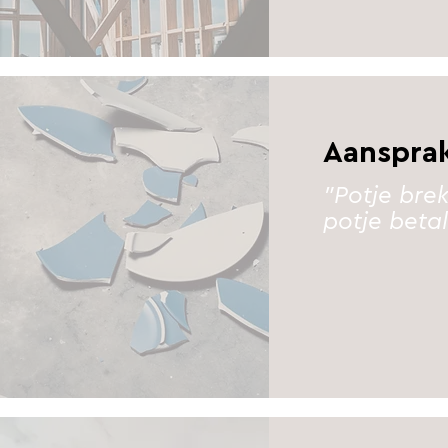
Aansprak
"Potje bre
potje beta