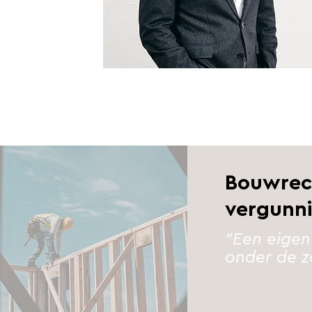
Bouwrec
vergunn
"Een eigen
onder de z