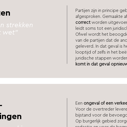
Partijen zijn in principe
ten
afgesproken. Gemaakte a
correct
worden uitgevoer
n strekken
leidt soms tot een juridisc
ot wet”
Ofwel wordt het beoogde r
van de partijen dat de an
geleverd. In dat geval is 
looptijd of zelfs in het b
juridische stappen word
komt in dat geval opnieuw
Een
ongeval of een verkee
-
Voor de overtreder levere
ingen
bijstand voor de bevoegd
Op burgerlijk gebied zor