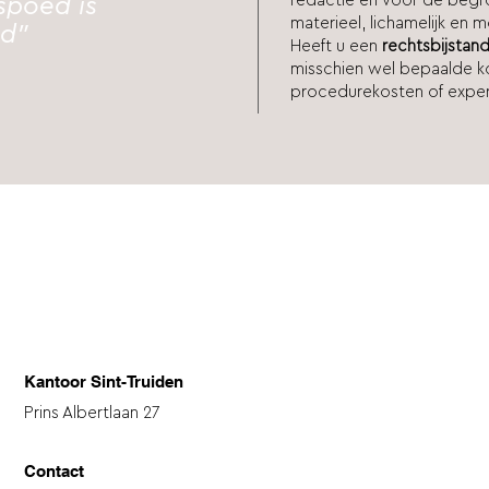
redactie en voor de beg
spoed is
materieel, lichamelijk en 
ed"
Heeft u een
rechtsbijstan
misschien wel bepaalde k
procedurekosten of exper
Kantoor Sint-Truiden
Prins Albertlaan 27
Contact