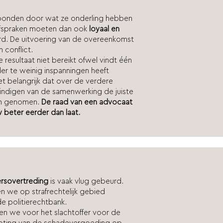
 gebonden door wat ze onderling hebben
fspraken moeten dan ook
loyaal en
d. De uitvoering van de overeenkomst
h conflict.
esultaat niet bereikt ofwel vindt één
der te weinig inspanningen heeft
het belangrijk dat over de verdere
eëindigen van de samenwerking de juiste
en genomen.
De raad van een advocaat
 beter eerder dan laat.
rsovertreding
is vaak vlug gebeurd.
n we op strafrechtelijk gebied
e politierechtbank.
gen we voor
het slachtoffer voor de