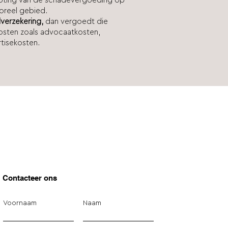
roting van de schadevergoeding op
moreel gebied.
dverzekering,
dan vergoedt die
osten zoals advocaatkosten,
tisekosten.
Contacteer ons
Voornaam
Naam