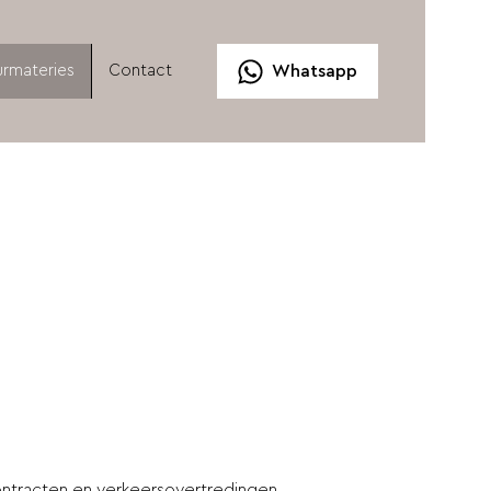
rmateries
Contact
Whatsapp
ontracten en verkeersovertredingen.