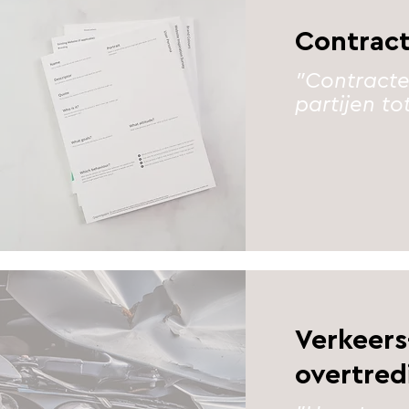
Contrac
"Contracte
partijen t
Verkeers
overtred