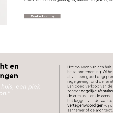
Contacteer mij
ht en
Het bouwen van een huis,
helse onderneming. Of het 
ingen
af van een goed begrip e
regelgeving rond de ruim
 huis, een plek
Een goed verloop van de
zonder
degelijke afsprake
on."
de architect en de aanne
het leggen van de laatst
vertegenwoordigen
wij 
aannemer of de architect.